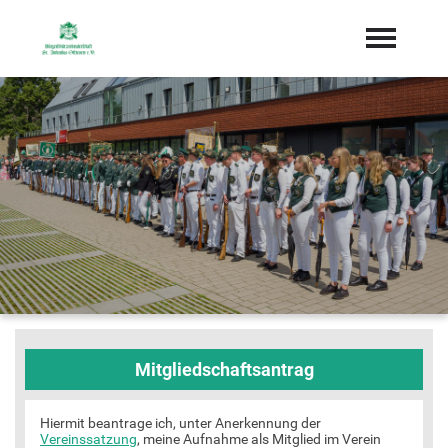
Startseite
Aktuelles
Termine
Geschichte
Vorstand
Könige
Dokumente
Sponsoren