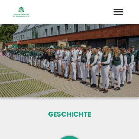
Startseite
Aktuelles
Termine
Geschichte
Vorstand
Könige
GESCHICHTE
Dokumente
Sponsoren