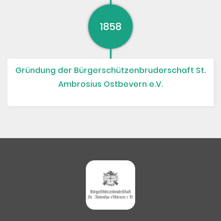
1858
Gründung der Bürgerschützenbruderschaft St.
Ambrosius Ostbevern e.V.