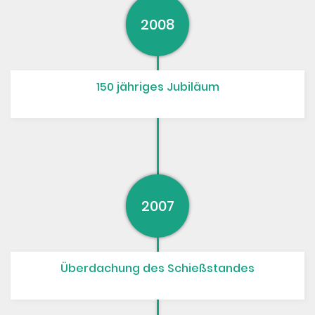
2008
Galerie
"Jetzt Mitglied werden"
150 jähriges Jubiläum
2007
Überdachung des Schießstandes