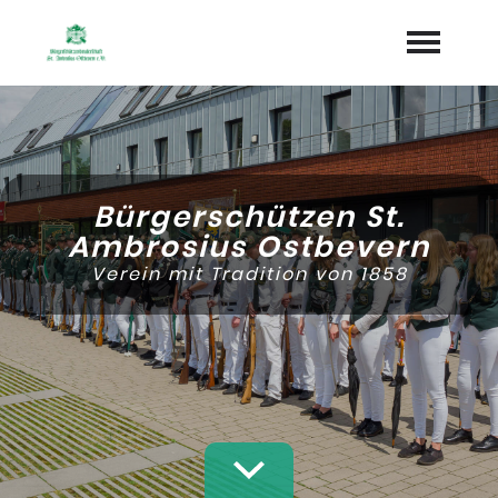
Startseite
Aktuelles
Bürgerschützen St.
Termine
Ambrosius Ostbevern
Verein mit Tradition von 1858
Geschichte
Vorstand
Könige
Dokumente
Sponsoren